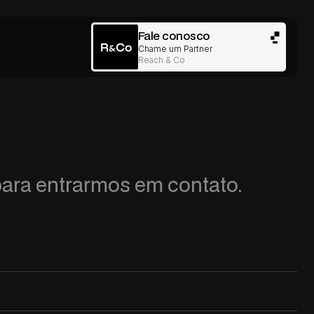
Fale conosco
Chame um Partner
Reach & Co
para entrarmos em contato.